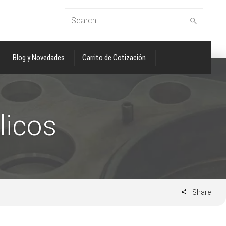
Search
Blog y Novedades
Carrito de Cotización
for:
licos
Share