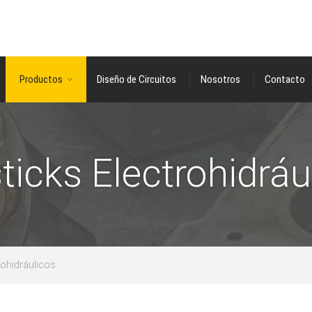
Productos
Diseño de Circuitos
Nosotros
Contacto
ticks Electrohidráu
rohidráulicos