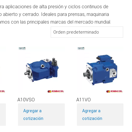
a aplicaciones de alta presión y ciclos continuos de
ito abierto y cerrado. Ideales para prensas, maquinaria
jamos con las principales marcas del mercado mundial.
A10VSO
A11VO
Este
Este
Est
Agregar a
Agregar a
producto
producto
pro
cotización
cotización
tiene
tiene
tien
múltiples
múltiples
múlt