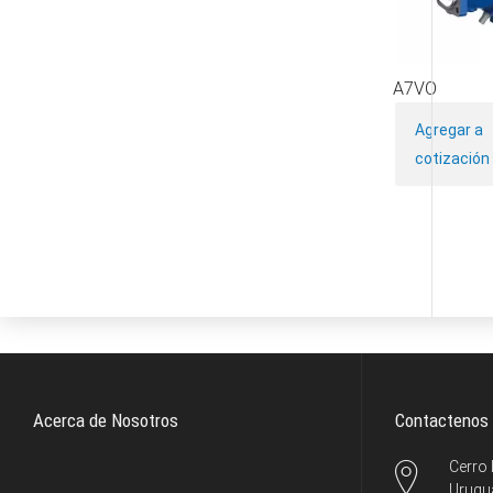
A7VO
Agregar a
cotización
Acerca de Nosotros
Contactenos
Cerro
Urugu