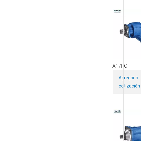
A17FO
Agregar a
cotización