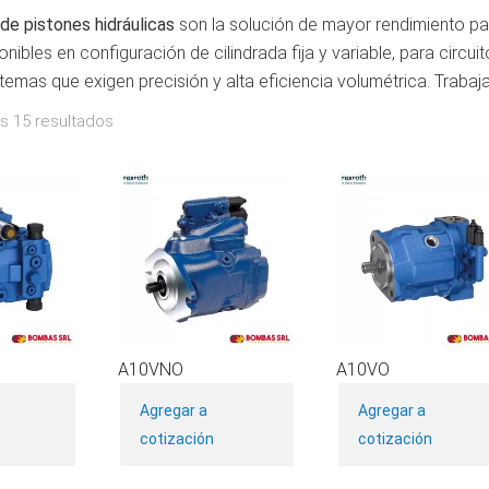
e pistones hidráulicas
son la solución de mayor rendimiento par
onibles en configuración de cilindrada fija y variable, para circu
temas que exigen precisión y alta eficiencia volumétrica. Traba
s 15 resultados
A10VNO
A10VO
Este
Este
Agregar a
Agregar a
producto
producto
cotización
cotización
tiene
tiene
múltiples
múltiples