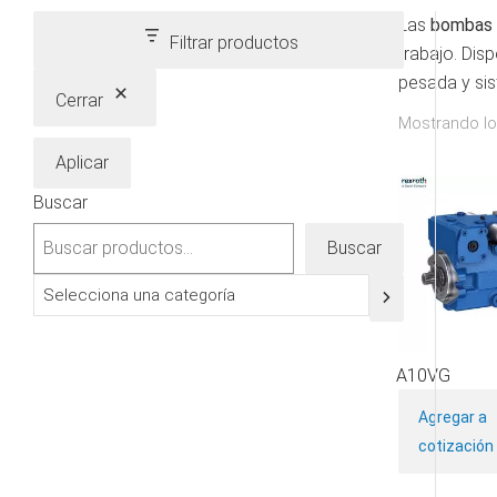
Las
bombas d
Filtrar productos
trabajo. Disp
pesada y sis
Cerrar
Mostrando lo
Aplicar
Buscar
Buscar
Selecciona
una
categoría
A10VG
Agregar a
cotización