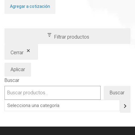
Este
Agregar a cotización
producto
tiene
múltiples
variantes.
Filtrar productos
Las
opciones
Cerrar
se
pueden
Aplicar
elegir
Buscar
en
la
Buscar
página
Selecciona
de
una
producto
categoría