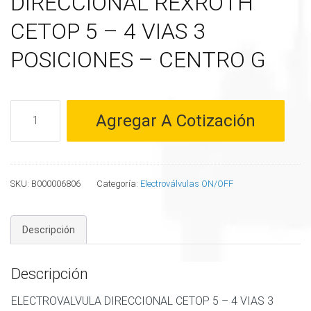
DIRECCIONAL REXROTH
CETOP 5 – 4 VIAS 3
POSICIONES – CENTRO G
ELECTROVALVULA
Agregar A Cotización
DIRECCIONAL
REXROTH
CETOP
5
SKU:
B000006806
Categoría:
Electroválvulas ON/OFF
-
4
Descripción
VIAS
3
POSICIONES
Descripción
-
ELECTROVALVULA DIRECCIONAL CETOP 5 – 4 VIAS 3
CENTRO