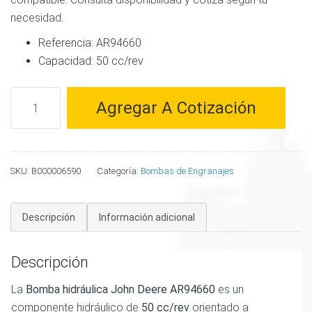
necesidad.
Referencia: AR94660
Capacidad: 50 cc/rev
Bomba
Agregar A Cotización
Hidraulica
John
Deere
50
SKU:
B000006590
Categoría:
Bombas de Engranajes
cc/rev
-
Descripción
Información adicional
AR94660
cantidad
Descripción
La
Bomba hidráulica John Deere AR94660
es un
componente hidráulico de
50 cc/rev
orientado a