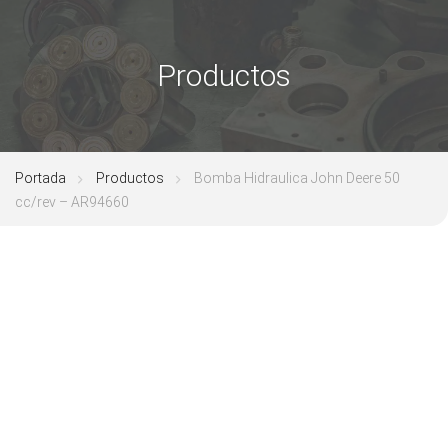
Productos
Portada
Productos
Bomba Hidraulica John Deere 50
cc/rev – AR94660