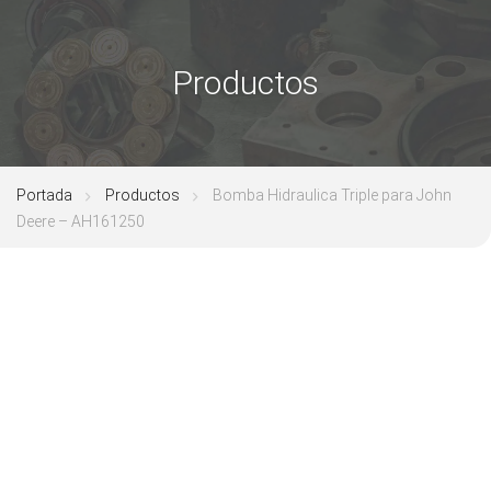
Productos
Portada
Productos
Bomba Hidraulica Triple para John
Deere – AH161250