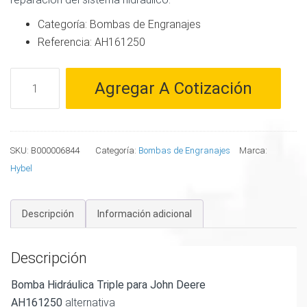
Categoría: Bombas de Engranajes
Referencia: AH161250
Bomba
Agregar A Cotización
Hidraulica
Triple
para
John
SKU:
B000006844
Categoría:
Bombas de Engranajes
Marca:
Deere
Hybel
-
AH161250
Descripción
Información adicional
cantidad
Descripción
Bomba Hidráulica Triple para John Deere
AH161250
alternativa