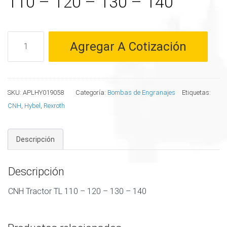
110 – 120 – 130 – 140
Bomba
Agregar A Cotización
para
CNH
Tractor
TL
SKU:
APLHY019058
Categoría:
Bombas de Engranajes
Etiquetas:
110
CNH
,
Hybel
,
Rexroth
–
120
Descripción
–
130
–
Descripción
140
CNH Tractor TL 110 – 120 – 130 – 140
cantidad